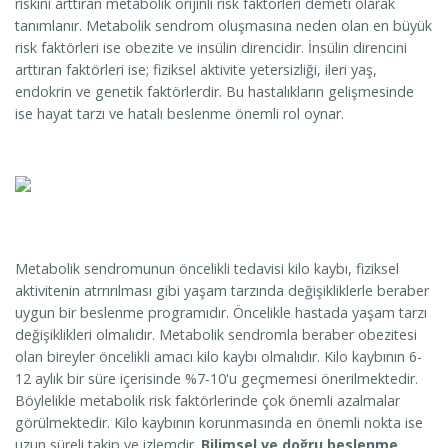
riskini arttıran metabolik orijinli risk faktörleri demeti olarak
tanımlanır. Metabolik sendrom oluşmasına neden olan en büyük
risk faktörleri ise obezite ve insülin direncidir. İnsülin direncini
arttıran faktörleri ise; fiziksel aktivite yetersizliği, ileri yaş,
endokrin ve genetik faktörlerdir. Bu hastalıkların gelişmesinde
ise hayat tarzı ve hatalı beslenme önemli rol oynar.
Metabolik sendromunun öncelikli tedavisi kilo kaybı, fiziksel
aktivitenin atrrırılması gibi yaşam tarzında değişikliklerle beraber
uygun bir beslenme programıdır. Öncelikle hastada yaşam tarzı
değişiklikleri olmalıdır. Metabolik sendromla beraber obezitesi
olan bireyler öncelikli amacı kilo kaybı olmalıdır. Kilo kaybının 6-
12 aylık bir süre içerisinde %7-10'u geçmemesi önerilmektedir.
Böylelikle metabolik risk faktörlerinde çok önemli azalmalar
görülmektedir. Kilo kaybının korunmasında en önemli nokta ise
uzun süreli takip ve izlemdir.
Bilimsel ve doğru beslenme