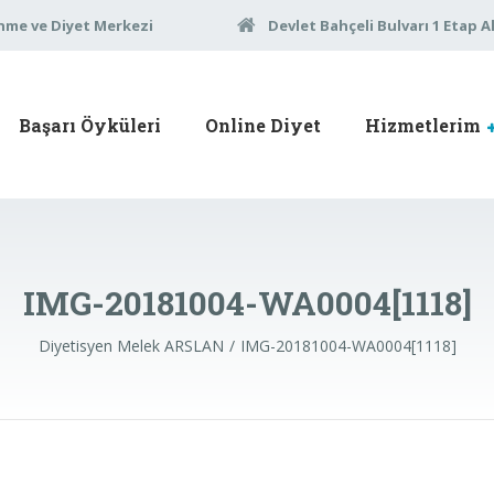
nme ve Diyet Merkezi
Devlet Bahçeli Bulvarı 1 Etap A
Başarı Öyküleri
Online Diyet
Hizmetlerim
IMG-20181004-WA0004[1118]
Diyetisyen Melek ARSLAN
IMG-20181004-WA0004[1118]